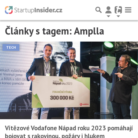
Články s tagem: Amplla
TECH
Vítězové Vodafone Nápad roku 2023 pomáhají
bojovat s rakovinou, požáry i hlukem