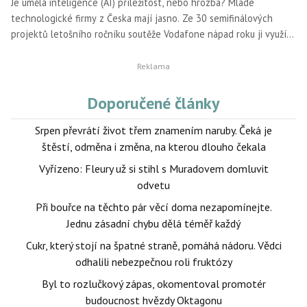
Je umělá inteligence (AI) příležitost, nebo hrozba? Mladé
technologické firmy z Česka mají jasno. Ze 30 semifinálových
projektů letošního ročníku soutěže Vodafone nápad roku ji využívá
hned 22. Nejstarší tuzemská přehlídka startupů letos přilákala
129 inovativních společností, které mají mezinárodní ambice
v oblasti zdravotnictví, obchodu, stavebnictví nebo sportu.
Finálová dvanáctka se utká o vítězství na slavnostním vyhlášení
Doporučené články
19. září.
Srpen převrátí život třem znamením naruby. Čeká je
štěstí, odměna i změna, na kterou dlouho čekala
Vyřízeno: Fleury už si stihl s Muradovem domluvit
odvetu
Při bouřce na těchto pár věcí doma nezapomínejte.
Jednu zásadní chybu dělá téměř každý
Cukr, který stojí na špatné straně, pomáhá nádoru. Vědci
odhalili nebezpečnou roli fruktózy
Byl to rozlučkový zápas, okomentoval promotér
budoucnost hvězdy Oktagonu