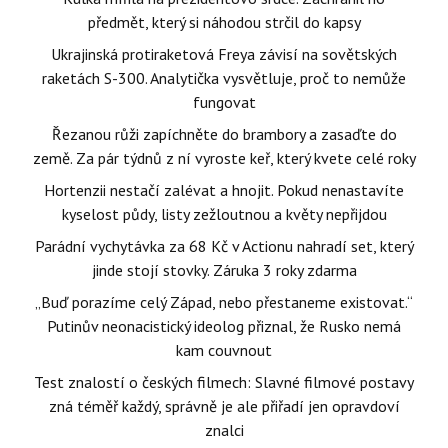
předmět, který si náhodou strčil do kapsy
Ukrajinská protiraketová Freya závisí na sovětských
raketách S-300. Analytička vysvětluje, proč to nemůže
fungovat
Řezanou růži zapíchněte do brambory a zasaďte do
země. Za pár týdnů z ní vyroste keř, který kvete celé roky
Hortenzii nestačí zalévat a hnojit. Pokud nenastavíte
kyselost půdy, listy zežloutnou a květy nepřijdou
Parádní vychytávka za 68 Kč v Actionu nahradí set, který
jinde stojí stovky. Záruka 3 roky zdarma
„Buď porazíme celý Západ, nebo přestaneme existovat.“
Putinův neonacistický ideolog přiznal, že Rusko nemá
kam couvnout
Test znalostí o českých filmech: Slavné filmové postavy
zná téměř každý, správně je ale přiřadí jen opravdoví
znalci