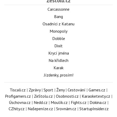
Zestolu.cz
Carcassonne
Bang
Osadníci z Katanu
Monopoly
Dobble
Dixit
Krycí jména
Na křídlech
Karak
Jízdenky, prosím!
Tiscali.cz
|
Zprávy
|
Sport
|
Ženy
|
Cestování
|
Games.cz
|
Profigamers.cz
|
ZeStolu.cz
|
Osobnosti.cz
|
Karaoketexty.cz
|
Úschovna.cz
|
Nedd.cz
|
Moulík.cz
|
Fights.cz
|
Dokina.cz
|
CZhity.cz
|
Našepeníze.cz
|
Srovnám.cz
|
StartupInsider.cz