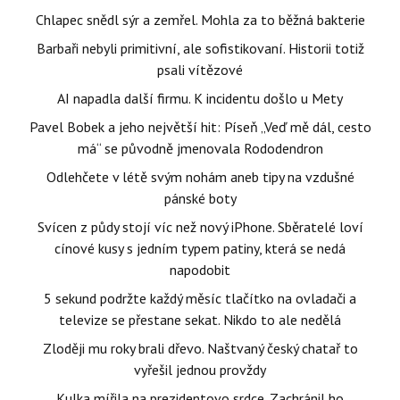
Chlapec snědl sýr a zemřel. Mohla za to běžná bakterie
Barbaři nebyli primitivní, ale sofistikovaní. Historii totiž
psali vítězové
AI napadla další firmu. K incidentu došlo u Mety
Pavel Bobek a jeho největší hit: Píseň „Veď mě dál, cesto
má“ se původně jmenovala Rododendron
Odlehčete v létě svým nohám aneb tipy na vzdušné
pánské boty
Svícen z půdy stojí víc než nový iPhone. Sběratelé loví
cínové kusy s jedním typem patiny, která se nedá
napodobit
5 sekund podržte každý měsíc tlačítko na ovladači a
televize se přestane sekat. Nikdo to ale nedělá
Zloději mu roky brali dřevo. Naštvaný český chatař to
vyřešil jednou provždy
Kulka mířila na prezidentovo srdce. Zachránil ho