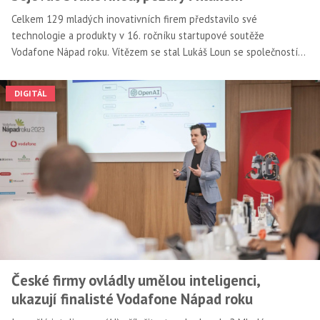
Celkem 129 mladých inovativních firem představilo své
technologie a produkty v 16. ročníku startupové soutěže
Vodafone Nápad roku. Vítězem se stal Lukáš Loun se společností
MAIA, jejíž zařízení s pomocí umělé inteligence urychluje
endoskopická vyšetření a zvyšuje jejich přesnost. Pomáhá tak včas
DIGITÁL
odhalovat zejména nádory tlustého střeva.
České firmy ovládly umělou inteligenci,
ukazují finalisté Vodafone Nápad roku